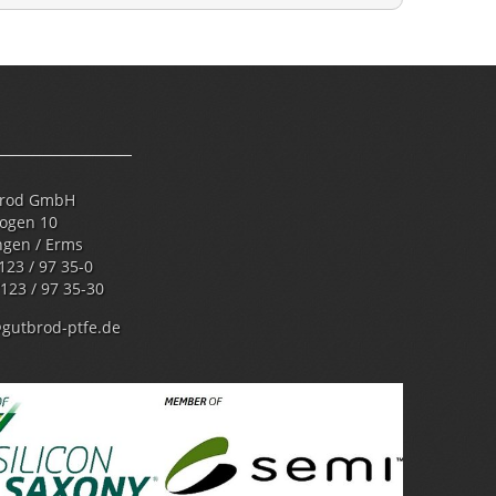
brod GmbH
bogen 10
ngen / Erms
7123 / 97 35-0
7123 / 97 35-30
gutbrod-ptfe.de